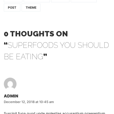
POST
THEME
0 THOUGHTS ON
“
SUPERFOODS YOU SHOULD
BE EATING
”
ADMIN
December 12, 2018 at 10:45 am
Suscipit fuga quod unde molestias accusantium praesentium