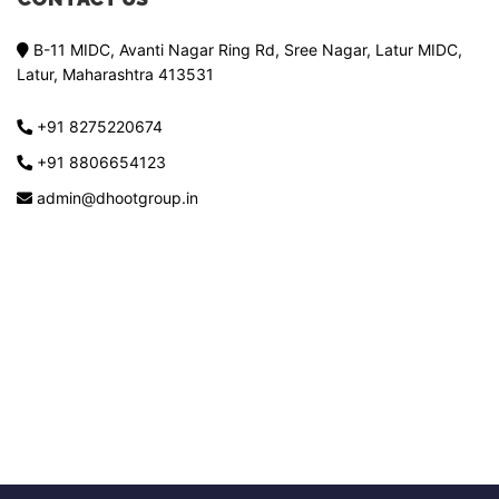
B-11 MIDC, Avanti Nagar Ring Rd, Sree Nagar, Latur MIDC,
Latur, Maharashtra 413531
+91 8275220674
+91 8806654123
admin@dhootgroup.in