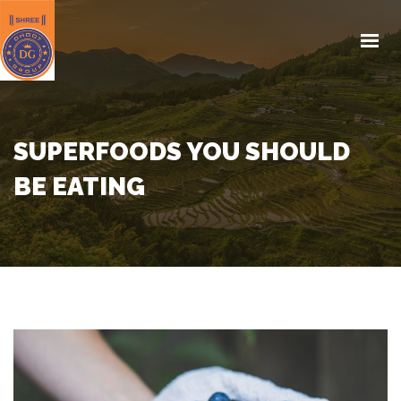
HOME
ABOUT US
PRODUCTS
KISAN EDUCATION
SUPERFOODS YOU SHOULD
CSR
BE EATING
MEDIA
REACH US